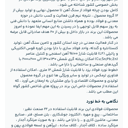
بخش خصوصی کشور شناخته می شود .
کامل بودن چرخه فولاد از سنگ آهن تا محصول نهایی و تولید بیش از
۱۲ گروه محصول ، نتیجه نیم قرن فعالیت و کسب دانش در حوزه
معدنی و فولاد بوده و همراه داشتن منابع انسانی متعهد با دانش فنی
به روز سهم قابل توجهی را در رسیدن به این مهم ایفا نموده و امروز
محصولات این برند در بازار داخل و بیش از ۲۰ هدف صادراتی قابل عرضه
می باشد .
در کنار فعالیت معدنی در چند استان کشور و تامین سنگ آهن ،تولید
کنستانتره و گندله، واحد فولاد سازی با دارا بودن کوره قوس الکتریکی
و پاتیلی (LF) قابلیت شارژ ۱۰۰% آهن اسفنجی و کنترل عناصر
(Cu;Sn;Pb;Zn) امکان ریخته گری شمش ۱۳۰*۱۳۰ الی ۲۰۰*۲۰۰ با
گریدهای صنعتی و ساختمانی را دارا می باشد .
خطوط نورد فولاد یزد با قابلیت شارژ شمش ۱۲ متری ، امکان استفاده از
فناوری ترمکس در تولید و سایر ویژگی ها تنوع در گروه محصول
تولیدی و محصولات اقتصادی را برای مشتریان به ارمغان می آورد ، که
استفاده از محصولات خاص این برند در پروژه های شاخص کشور گواه
این مطلب می باشد .
نگاهی به خط نورد
محصولات فولادی این برند قابلیت استفاده در ۲۲ صنعت نظیر :
ساختمانی ، پیچ و مهره ، الکترود جوشکاری ، بتن مسلح، فنر ، صنایع
معدنی، ماشین کاری و … را دارا می باشد ، و به صورت میلگرد آجدار ،
میلگرد ساده ، کلاف آجدار ، کلاف ساده ، تیرآهن و تسمه فولادی پهن و