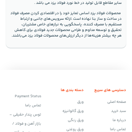
سایر مقاطع قابل تولید در خط نورد فولاد یزد می باشد .
‬هر‭ ‬چه‭ ‬بیشتر‭ ‬هزینه‌ها‭ ‬از‭ ‬دیگر‭ ‬ارزش‌های‭ ‬محصولات‭ ‬فولاد‭ ‬یزد‭ ‬می‌باشند‭.‬
دسترسی های سریع
دسته بندی ها
Payment Status
صفحه اصلی
ورق
تماس باما
سبد خرید
ورق گالوانیزه
توس پندار حقیقی –
درباره ما
ورق رنگی
بازار آهن و فولاد /
تماس باما
ورق روغنی