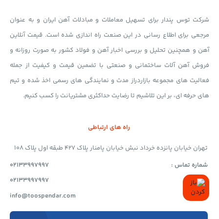
شرکت توس پندار برای تسهیل معاملات و مبادلات آهن ایران و به عنوان
مرجعی برای اطلاع رسانی در این صنعت راه اندازی شده است. قیمت آنلاین
آهن و همچنین تحلیل و بررسی اخبار آهن و فولاد کشور به صورت روزانه و
فروش آهن آلات ساختمانی و صنعتی با تضمین قیمت و کیفیت از جمله
فعالیت های مجموعه بازاردراز مدت و نمایندگی های رسمی اخذ شده و تیم
های حرفه ای، بر این تلاشیم تا رضایت حداکثری مشتریانت را کسب کنیم.
راه های ارتباطی
تهران خیابان پانزده خرداد نبش خیابان پامنار پلاک 427 طبقه اول پلاک 108
شماره تماس :
02133997997
فکس :
02133997997
ایمیل :
info@toospendar.com