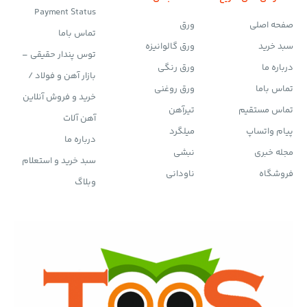
Payment Status
صفحه اصلی
ورق
تماس باما
سبد خرید
ورق گالوانیزه
توس پندار حقیقی –
درباره ما
ورق رنگی
بازار آهن و فولاد /
تماس باما
ورق روغنی
خرید و فروش آنلاین
تماس مستقیم
تیرآهن
آهن آلات
پیام واتساپ
میلگرد
درباره ما
مجله خبری
نبشی
سبد خرید و استعلام
فروشگاه
ناودانی
وبلاگ