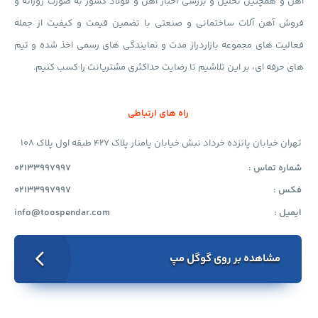
آهن و همچنین تحلیل و بررسی اخبار آهن و فولاد کشور به صورت روزانه و
فروش آهن آلات ساختمانی و صنعتی با تضمین قیمت و کیفیت از جمله
فعالیت های مجموعه بازاردراز مدت و نمایندگی های رسمی اخذ شده و تیم
های حرفه ای، بر این تلاشیم تا رضایت حداکثری مشتریانت را کسب کنیم.
راه های ارتباطی
تهران خیابان پانزده خرداد نبش خیابان پامنار پلاک 427 طبقه اول پلاک 108
شماره تماس :
02133997997
فکس :
02133997997
ایمیل :
info@toospendar.com
مشاهده بر روی گوگل مپ