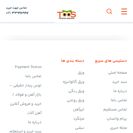
تماس جهت خرید
021
33997997
دسترسی های سریع
دسته بندی ها
Payment Status
صفحه اصلی
ورق
تماس باما
سبد خرید
ورق گالوانیزه
توس پندار حقیقی –
درباره ما
ورق رنگی
بازار آهن و فولاد /
تماس باما
ورق روغنی
خرید و فروش آنلاین
تماس مستقیم
تیرآهن
آهن آلات
پیام واتساپ
میلگرد
درباره ما
مجله خبری
نبشی
سبد خرید و استعلام