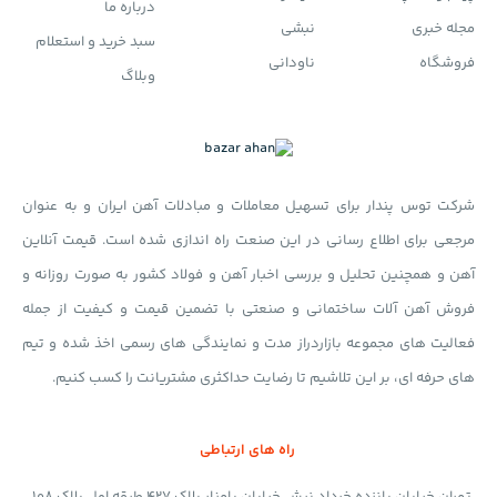
درباره ما
امکان ثبت سفارش خرید محصولات آهن کارخانجات مختلف از
مجله خبری
نبشی
سبد خرید و استعلام
طریق سایت و پیگیری کارشناسان بازارآهن در کمترین زمان
فروشگاه
ناودانی
وبلاگ
ممکن
درج اخبار، مقالات علمی و تولید محتوای صوتی و تصویری
پیرامون صنعت و بازار فولاد، بورس و مسائل اقتصادی تاثیرگذار
بر این صنعت توسط تیم کارشناسان اقتصادی بازارآهن
شرکت توس پندار برای تسهیل معاملات و مبادلات آهن ایران و به عنوان
اختصاص صفحاتی برای آشنایی بیشتر با کارشناسان مجموعه و
مرجعی برای اطلاع رسانی در این صنعت راه اندازی شده است. قیمت آنلاین
امکان ثبت تماس با کارشناس مربوطه
آهن و همچنین تحلیل و بررسی اخبار آهن و فولاد کشور به صورت روزانه و
درج اطلاعیه‌های عرضه و معاملات بورس کالا فلزات
فروش آهن آلات ساختمانی و صنعتی با تضمین قیمت و کیفیت از جمله
بهره‌گیری از تیم تحلیل گران اقتصادی و سیاسی
بازار آهن
و
فعالیت های مجموعه بازاردراز مدت و نمایندگی های رسمی اخذ شده و تیم
استفاده از گزارشات و مقالات آنها در سایت
های حرفه ای، بر این تلاشیم تا رضایت حداکثری مشتریانت را کسب کنیم.
آشنایی بیشتر با محصولات از طریق مقالات فولاد در خصوص
جدول وزن، جدول اشتال، راهنمای خرید، نکات ساختمان سازی
راه های ارتباطی
و …
تهران خیابان پانزده خرداد نبش خیابان پامنار پلاک 427 طبقه اول پلاک 108