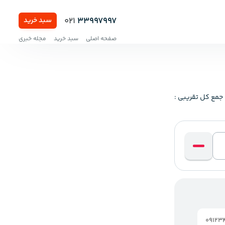
021
33997997
سبد خرید
صفحه اصلی
سبد خرید
مجله خبری
جمع کل تقریبی :