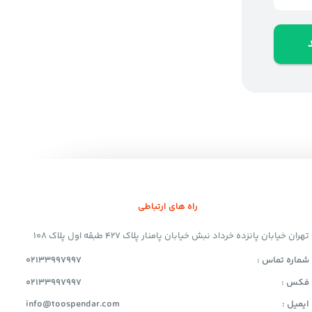
راه های ارتباطی
تهران خیابان پانزده خرداد نبش خیابان پامنار پلاک 427 طبقه اول پلاک 108
شماره تماس :
02133997997
فکس :
02133997997
ایمیل :
info@toospendar.com