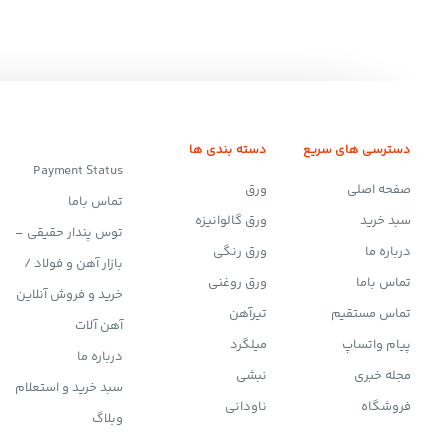
دسترسی های سریع
دسته بندی ها
Payment Status
صفحه اصلی
ورق
تماس باما
سبد خرید
ورق گالوانیزه
توس پندار حقیقی –
درباره ما
ورق رنگی
بازار آهن و فولاد /
تماس باما
ورق روغنی
خرید و فروش آنلاین
تماس مستقیم
تیرآهن
آهن آلات
پیام واتساپ
میلگرد
درباره ما
مجله خبری
نبشی
سبد خرید و استعلام
فروشگاه
ناودانی
وبلاگ