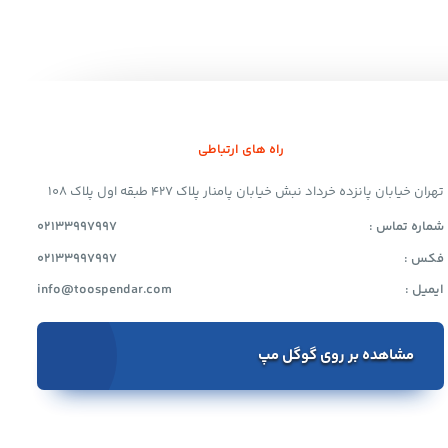
راه های ارتباطی
تهران خیابان پانزده خرداد نبش خیابان پامنار پلاک 427 طبقه اول پلاک 108
شماره تماس :
02133997997
فکس :
02133997997
ایمیل :
info@toospendar.com
مشاهده بر روی گوگل مپ