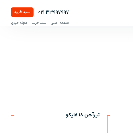
021
33997997
سبد خرید
صفحه اصلی
سبد خرید
مجله خبری
تیرآهن 18 فایکو