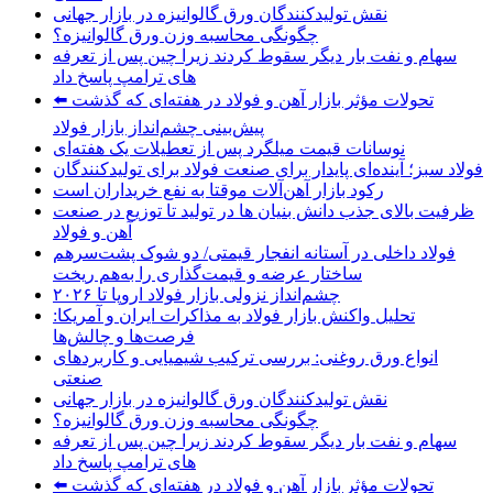
نقش تولیدکنندگان ورق گالوانیزه در بازار جهانی
چگونگی محاسبه وزن ورق گالوانیزه؟
سهام و نفت بار دیگر سقوط کردند زیرا چین پس از تعرفه
های ترامپ پاسخ داد
تحولات مؤثر بازار آهن و فولاد در هفته‌ای که گذشت ⬅️
پیش‌بینی چشم‌انداز بازار فولاد
نوسانات قیمت میلگرد پس از تعطیلات یک هفته‌ای
فولاد سبز؛ آینده‌ای پایدار برای صنعت فولاد برای تولیدکنندگان
رکود بازار آهن‌آلات موقتا به نفع خریداران است
ظرفیت بالای جذب دانش‌ بنیان‌ ها در تولید تا توزیع در صنعت
آهن و فولاد
فولاد داخلی در آستانه انفجار قیمتی/ دو شوک پشت‌سرهم
ساختار عرضه و قیمت‌گذاری را به‌هم ریخت
چشم‌انداز نزولی بازار فولاد اروپا تا ۲۰۲۶
تحلیل واکنش بازار فولاد به مذاکرات ایران و آمریکا:
فرصت‌ها و چالش‌ها
انواع ورق روغنی: بررسی ترکیب شیمیایی و کاربردهای
صنعتی
نقش تولیدکنندگان ورق گالوانیزه در بازار جهانی
چگونگی محاسبه وزن ورق گالوانیزه؟
سهام و نفت بار دیگر سقوط کردند زیرا چین پس از تعرفه
های ترامپ پاسخ داد
تحولات مؤثر بازار آهن و فولاد در هفته‌ای که گذشت ⬅️