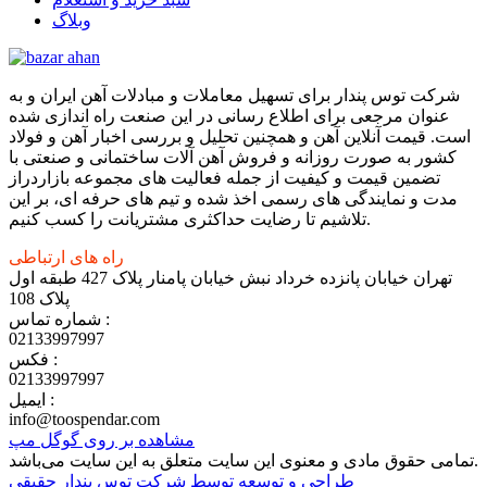
وبلاگ
شرکت توس پندار برای تسهیل معاملات و مبادلات آهن ایران و به
عنوان مرجعی برای اطلاع رسانی در این صنعت راه اندازی شده
است. قیمت آنلاین آهن و همچنین تحلیل و بررسی اخبار آهن و فولاد
کشور به صورت روزانه و فروش آهن آلات ساختمانی و صنعتی با
تضمین قیمت و کیفیت از جمله فعالیت های مجموعه بازاردراز
مدت و نمایندگی های رسمی اخذ شده و تیم های حرفه ای، بر این
تلاشیم تا رضایت حداکثری مشتریانت را کسب کنیم.
راه های ارتباطی
تهران خیابان پانزده خرداد نبش خیابان پامنار پلاک 427 طبقه اول
پلاک 108
شماره تماس :
02133997997
فکس :
02133997997
ایمیل :
info@toospendar.com
مشاهده بر روی گوگل مپ
تمامی حقوق مادی و معنوی این سایت متعلق به این سایت می‌باشد.
طراحی و توسعه توسط‌ شرکت توس پندار حقیقی