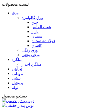
لیست محصولات
ورق
ورق گالوانیزه
چین
هفت الماس
تاراز
سمنان
فولاد دشتستان
کاشان
ورق رنگی
ورق روغنی
میلگرد
میلگرد آجدار
تیرآهن
ناودانی
نبشی
پروفیل
لوله
جستجو محصول ...