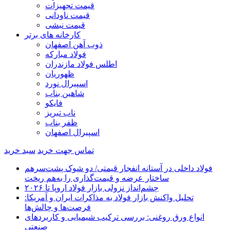
قیمت تجهیزات
قیمت ناودانی
قیمت نبشی
کارخانه های برتر
ذوب آهن اصفهان
فولاد مبارکه
اطلس فولاد مازندران
ظهوریان
اسپیرال نورد
شاهین بناب
فایکو
ناب تبریز
ظفر بناب
اسپیرال اصفهان
تماس جهت خرید
سبد خرید
فولاد داخلی در آستانه انفجار قیمتی/ دو شوک پشت‌سرهم
ساختار عرضه و قیمت‌گذاری را به‌هم ریخت
چشم‌انداز نزولی بازار فولاد اروپا تا ۲۰۲۶
تحلیل واکنش بازار فولاد به مذاکرات ایران و آمریکا:
فرصت‌ها و چالش‌ها
انواع ورق روغنی: بررسی ترکیب شیمیایی و کاربردهای
صنعتی