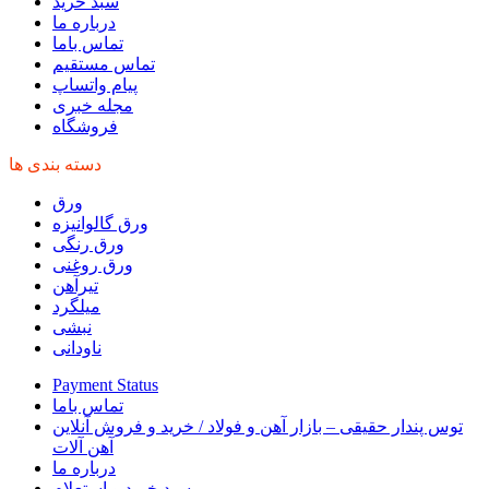
سبد خرید
درباره ما
تماس باما
تماس مستقیم
پیام واتساپ
مجله خبری
فروشگاه
دسته بندی ها
ورق
ورق گالوانیزه
ورق رنگی
ورق روغنی
تیرآهن
میلگرد
نبشی
ناودانی
Payment Status
تماس باما
توس پندار حقیقی – بازار آهن و فولاد / خرید و فروش آنلاین
آهن آلات
درباره ما
سبد خرید و استعلام