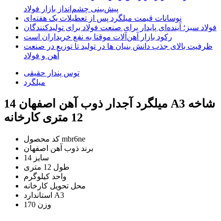
پیش‌بینی چشم‌انداز بازار فولاد
نوسانات قیمت میلگرد پس از تعطیلات یک هفته‌ای
فولاد سبز؛ آینده‌ای پایدار برای صنعت فولاد برای تولیدکنندگان
رکود بازار آهن‌آلات موقتا به نفع خریداران است
ظرفیت بالای جذب دانش‌ بنیان‌ ها در تولید تا توزیع در صنعت
آهن و فولاد
توس پندار حقیقی
میلگرد
میلگرد آجدار ذوب آهن اصفهان 14 A3 شاخه
12 متری کارخانه
mbr6ne
کد محصول
برند
ذوب آهن اصفهان
سایز
14
طول
12 متری
واحد
کیلوگرم
محل تحویل
کارخانه
A3
استاندارد
وزن
170