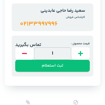
سعید رضا حاجی عابدینی
کارشناس فروش
02133997996
تماس بگیرید
قیمت محصول :
ثبت استعلام