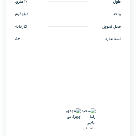
طول
12 متری
واحد
کیلوگرم
محل تحویل
کارخانه
استاندارد
A3