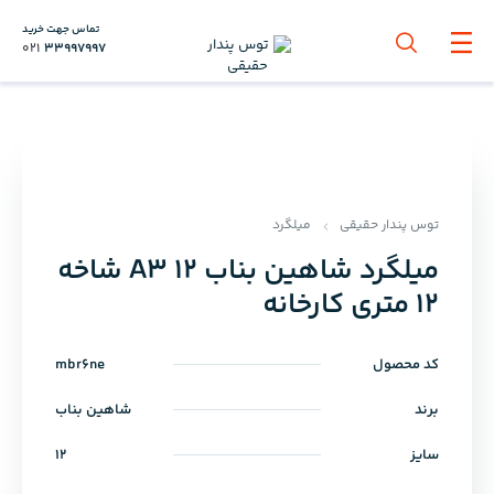
تماس جهت خرید
021
33997997
توس پندار حقیقی
میلگرد
میلگرد شاهین بناب 12 A3 شاخه
12 متری کارخانه
کد محصول
mbr6ne
برند
شاهین بناب
سایز
12