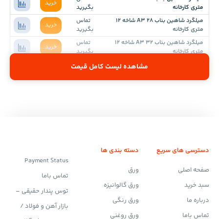
خرید
متری کارخانه
بگیرید
میلگرد شاهین بناب 28 A3 شاخه 12
تماس
خرید
متری کارخانه
بگیرید
میلگرد شاهین بناب 32 A3 شاخه 12
تماس
خرید
متری کارخانه
بگیرید
مشاهده لیست کامل قیمت
دسترسی های سریع
دسته بندی ها
Payment Status
صفحه اصلی
ورق
تماس باما
سبد خرید
ورق گالوانیزه
توس پندار حقیقی –
درباره ما
ورق رنگی
بازار آهن و فولاد /
تماس باما
ورق روغنی