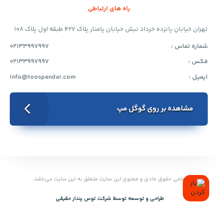
راه های ارتباطی
تهران خیابان پانزده خرداد نبش خیابان پامنار پلاک 427 طبقه اول پلاک 108
شماره تماس :
02133997997
فکس :
02133997997
ایمیل :
info@toospendar.com
مشاهده بر روی گوگل مپ
تمامی حقوق مادی و معنوی این سایت متعلق به این سایت می‌باشد.
طراحی و توسعه توسط‌ شرکت توس پندار حقیقی