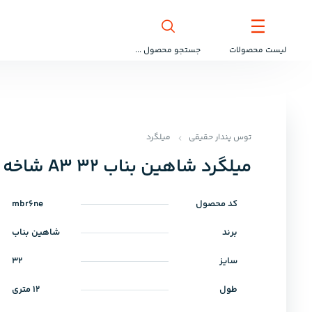
لیست محصولات
جستجو محصول ...
توس پندار حقیقی
میلگرد
میلگرد شاهین بناب 32 A3 شاخه 12 متری کارخانه
کد محصول
mbr6ne
برند
شاهین بناب
سایز
32
طول
12 متری