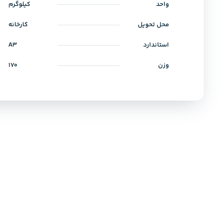
واحد
کیلوگرم
محل تحویل
کارخانه
استاندارد
A3
وزن
170