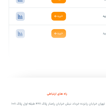
ید
خرید
ید
خرید
راه های ارتباطی
تهران خیابان پانزده خرداد نبش خیابان پامنار پلاک 427 طبقه اول پلاک 108