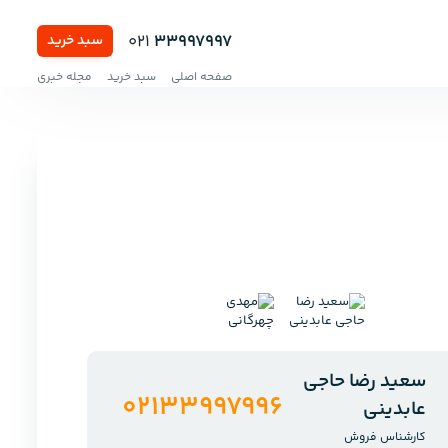
021
33997997
سبد خرید
صفحه اصلی
سبد خرید
مجله خبری
سعید رضا حاجی
02133997996
عابدینی
کارشناس فروش