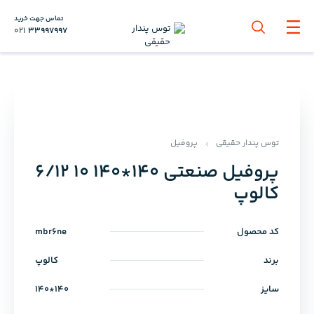
تماس جهت خرید
021
33997997
توس پندار حقیقی
پروفیل
پروفیل صنعتی 140*140 10 6/12
کالوپ
کد محصول
mbr6ne
برند
کالوپ
سایز
140*140