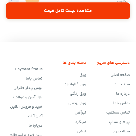
کالوپ
مشاهده لیست کامل قیمت
دسترسی های سریع
دسته بندی ها
Payment Status
صفحه اصلی
ورق
تماس باما
سبد خرید
ورق گالوانیزه
توس پندار حقیقی –
درباره ما
ورق رنگی
بازار آهن و فولاد /
تماس باما
ورق روغنی
خرید و فروش آنلاین
تماس مستقیم
تیرآهن
آهن آلات
پیام واتساپ
میلگرد
درباره ما
مجله خبری
نبشی
سبد خرید و استعلام