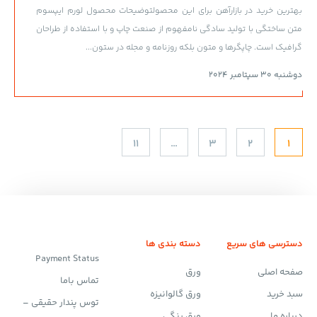
بهترین خرید در بازارآهن برای این محصولتوضیحات محصول لورم ایپسوم
متن ساختگی با تولید سادگی نامفهوم از صنعت چاپ و با استفاده از طراحان
گرافیک است. چاپگرها و متون بلکه روزنامه و مجله در ستون...
دوشنبه 30 سپتامبر 2024
11
…
3
2
1
دسترسی های سریع
دسته بندی ها
Payment Status
صفحه اصلی
ورق
تماس باما
سبد خرید
ورق گالوانیزه
توس پندار حقیقی –
درباره ما
ورق رنگی