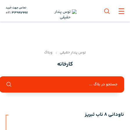
تماس جهت خرید
021
33997997
توس پندار حقیقی
وبلاگ
کارخانه
ناودانی 8 ناب تبریز