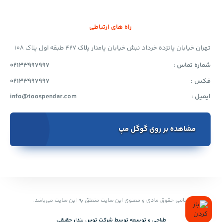
راه های ارتباطی
تهران خیابان پانزده خرداد نبش خیابان پامنار پلاک 427 طبقه اول پلاک 108
شماره تماس :
02133997997
فکس :
02133997997
ایمیل :
info@toospendar.com
مشاهده بر روی گوگل مپ
تمامی حقوق مادی و معنوی این سایت متعلق به این سایت می‌باشد.
طراحی و توسعه توسط‌ شرکت توس پندار حقیقی