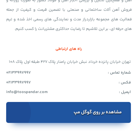
آهن و همچنین تحلیل و بررسی اخبار آهن و فولاد کشور به صورت روزانه و
فروش آهن آلات ساختمانی و صنعتی با تضمین قیمت و کیفیت از جمله
فعالیت های مجموعه بازاردراز مدت و نمایندگی های رسمی اخذ شده و تیم
های حرفه ای، بر این تلاشیم تا رضایت حداکثری مشتریانت را کسب کنیم.
راه های ارتباطی
تهران خیابان پانزده خرداد نبش خیابان پامنار پلاک 427 طبقه اول پلاک 108
شماره تماس :
02133997997
فکس :
02133997997
ایمیل :
info@toospendar.com
مشاهده بر روی گوگل مپ