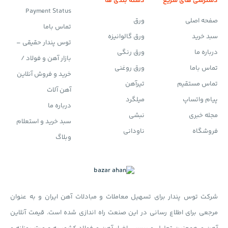
دسترسی های سریع
دسته بندی ها
Payment Status
صفحه اصلی
ورق
تماس باما
سبد خرید
ورق گالوانیزه
توس پندار حقیقی –
درباره ما
ورق رنگی
بازار آهن و فولاد /
تماس باما
ورق روغنی
خرید و فروش آنلاین
تماس مستقیم
تیرآهن
آهن آلات
پیام واتساپ
میلگرد
درباره ما
مجله خبری
نبشی
سبد خرید و استعلام
فروشگاه
ناودانی
وبلاگ
شرکت توس پندار برای تسهیل معاملات و مبادلات آهن ایران و به عنوان
مرجعی برای اطلاع رسانی در این صنعت راه اندازی شده است. قیمت آنلاین