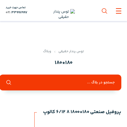
تماس جهت خرید
021
33997997
توس پندار حقیقی
وبلاگ
180*180
پروفیل صنعتی 180*1800 8 6/12 کالوپ