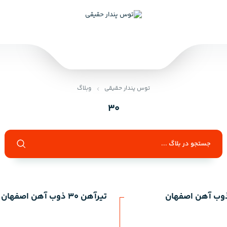
توس پندار حقیقی
وبلاگ
30
تیرآهن 30 ذوب آهن اصفهان