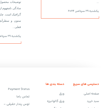
...
توضیحات محصول ل
سادگی نامفهوم از
یکشنبه 29 سپتامبر 2024
گرافیک است. چاپگ
ستون و سطرآنچن
فعلی...
یکشنبه 29 سپتامبر 2024
دسترسی های سریع
دسته بندی ها
Payment Status
صفحه اصلی
ورق
تماس باما
سبد خرید
ورق گالوانیزه
توس پندار حقیقی –