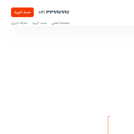
021
33997997
سبد خرید
صفحه اصلی
سبد خرید
مجله خبری