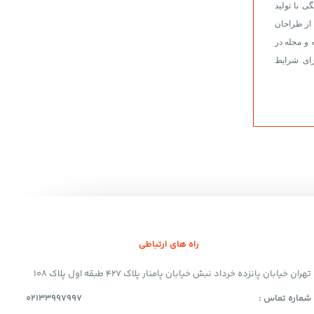
 با تولید
 از طراحان
 و مجله در
ای شرایط
راه های ارتباطی
تهران خیابان پانزده خرداد نبش خیابان پامنار پلاک 427 طبقه اول پلاک 108
شماره تماس :
02133997997