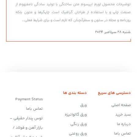
توضیحات محصول لورم ایپسوم متن ساختگی با تولید سادگی نامفهوم از
صنعت چاپ و با استفاده از طراحان گرافیک است. چاپگرها و متون بلکه
روزنامه و مجله در ستون و سطرآنچنان که لازم است و برای شرایط فعلی...
شنبه 28 سپتامبر 2024
دسترسی های سریع
دسته بندی ها
Payment Status
صفحه اصلی
ورق
تماس باما
سبد خرید
ورق گالوانیزه
توس پندار حقیقی –
درباره ما
ورق رنگی
بازار آهن و فولاد /
تماس باما
ورق روغنی