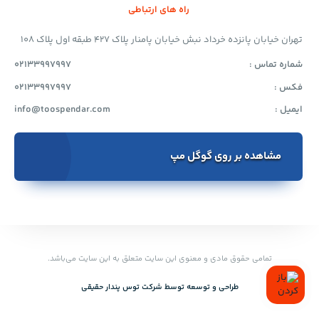
راه های ارتباطی
تهران خیابان پانزده خرداد نبش خیابان پامنار پلاک 427 طبقه اول پلاک 108
شماره تماس :
02133997997
فکس :
02133997997
ایمیل :
info@toospendar.com
مشاهده بر روی گوگل مپ
تمامی حقوق مادی و معنوی این سایت متعلق به این سایت می‌باشد.
طراحی و توسعه توسط‌ شرکت توس پندار حقیقی