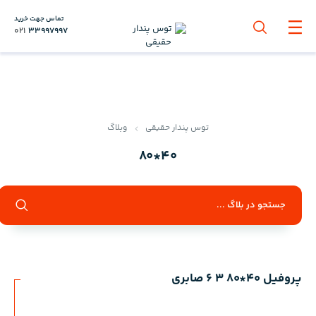
تماس جهت خرید
021
33997997
توس پندار حقیقی
وبلاگ
40*80
پروفیل 40*80 3 6 صابری