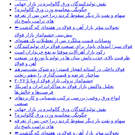
نقش تولیدکنندگان ورق گالوانیزه در بازار جهانی
چگونگی محاسبه وزن ورق گالوانیزه؟
سهام و نفت بار دیگر سقوط کردند زیرا چین پس از تعرفه
های ترامپ پاسخ داد
تحولات مؤثر بازار آهن و فولاد در هفته‌ای که گذشت ⬅️
پیش‌بینی چشم‌انداز بازار فولاد
نوسانات قیمت میلگرد پس از تعطیلات یک هفته‌ای
فولاد سبز؛ آینده‌ای پایدار برای صنعت فولاد برای تولیدکنندگان
رکود بازار آهن‌آلات موقتا به نفع خریداران است
ظرفیت بالای جذب دانش‌ بنیان‌ ها در تولید تا توزیع در صنعت
آهن و فولاد
فولاد داخلی در آستانه انفجار قیمتی/ دو شوک پشت‌سرهم
ساختار عرضه و قیمت‌گذاری را به‌هم ریخت
چشم‌انداز نزولی بازار فولاد اروپا تا ۲۰۲۶
تحلیل واکنش بازار فولاد به مذاکرات ایران و آمریکا:
فرصت‌ها و چالش‌ها
انواع ورق روغنی: بررسی ترکیب شیمیایی و کاربردهای
صنعتی
نقش تولیدکنندگان ورق گالوانیزه در بازار جهانی
چگونگی محاسبه وزن ورق گالوانیزه؟
سهام و نفت بار دیگر سقوط کردند زیرا چین پس از تعرفه
های ترامپ پاسخ داد
تحولات مؤثر بازار آهن و فولاد در هفته‌ای که گذشت ⬅️