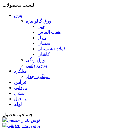
لیست محصولات
ورق
ورق گالوانیزه
چین
هفت الماس
تاراز
سمنان
فولاد دشتستان
کاشان
ورق رنگی
ورق روغنی
میلگرد
میلگرد آجدار
تیرآهن
ناودانی
نبشی
پروفیل
لوله
جستجو محصول ...