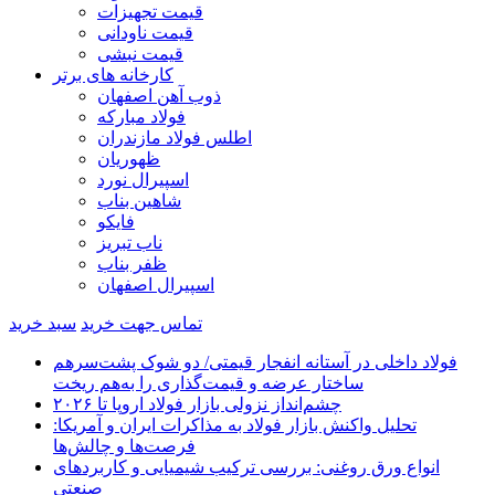
قیمت تجهیزات
قیمت ناودانی
قیمت نبشی
کارخانه های برتر
ذوب آهن اصفهان
فولاد مبارکه
اطلس فولاد مازندران
ظهوریان
اسپیرال نورد
شاهین بناب
فایکو
ناب تبریز
ظفر بناب
اسپیرال اصفهان
تماس جهت خرید
سبد خرید
فولاد داخلی در آستانه انفجار قیمتی/ دو شوک پشت‌سرهم
ساختار عرضه و قیمت‌گذاری را به‌هم ریخت
چشم‌انداز نزولی بازار فولاد اروپا تا ۲۰۲۶
تحلیل واکنش بازار فولاد به مذاکرات ایران و آمریکا:
فرصت‌ها و چالش‌ها
انواع ورق روغنی: بررسی ترکیب شیمیایی و کاربردهای
صنعتی