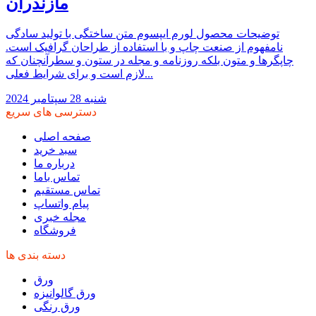
مازندران
توضیحات محصول لورم ایپسوم متن ساختگی با تولید سادگی
نامفهوم از صنعت چاپ و با استفاده از طراحان گرافیک است.
چاپگرها و متون بلکه روزنامه و مجله در ستون و سطرآنچنان که
لازم است و برای شرایط فعلی...
شنبه 28 سپتامبر 2024
دسترسی های سریع
صفحه اصلی
سبد خرید
درباره ما
تماس باما
تماس مستقیم
پیام واتساپ
مجله خبری
فروشگاه
دسته بندی ها
ورق
ورق گالوانیزه
ورق رنگی