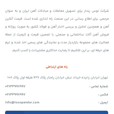
شرکت توس پندار برای تسهیل معاملات و مبادلات آهن ایران و به عنوان
مرجعی برای اطلاع رسانی در این صنعت راه اندازی شده است. قیمت آنلاین
آهن و همچنین تحلیل و بررسی اخبار آهن و فولاد کشور به صورت روزانه و
فروش آهن آلات ساختمانی و صنعتی با تضمین قیمت و کیفیت از جمله
فعالیت های مجموعه بازاردراز مدت و نمایندگی های رسمی اخذ شده و تیم
های حرفه ای، بر این تلاشیم تا رضایت حداکثری مشتریانت را کسب کنیم.
راه های ارتباطی
تهران خیابان پانزده خرداد نبش خیابان پامنار پلاک 427 طبقه اول پلاک 108
شماره تماس :
02133997997
فکس :
02133997997
ایمیل :
info@toospendar.com