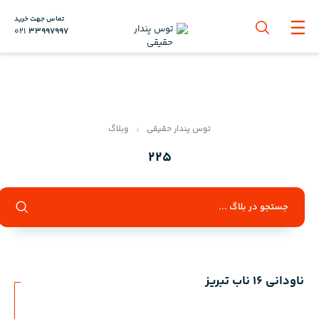
تماس جهت خرید
021
33997997
توس پندار حقیقی
وبلاگ
225
ناودانی 16 ناب تبریز