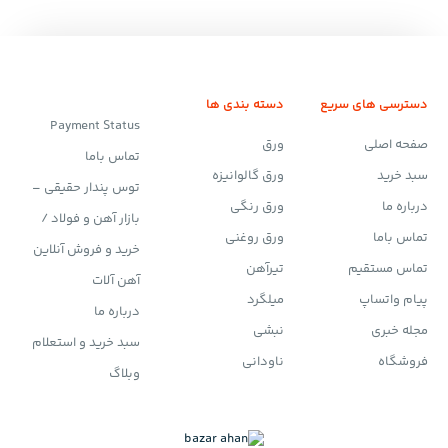
دسترسی های سریع
دسته بندی ها
Payment Status
صفحه اصلی
ورق
تماس باما
سبد خرید
ورق گالوانیزه
توس پندار حقیقی –
درباره ما
ورق رنگی
بازار آهن و فولاد /
تماس باما
ورق روغنی
خرید و فروش آنلاین
تماس مستقیم
تیرآهن
آهن آلات
پیام واتساپ
میلگرد
درباره ما
مجله خبری
نبشی
سبد خرید و استعلام
فروشگاه
ناودانی
وبلاگ