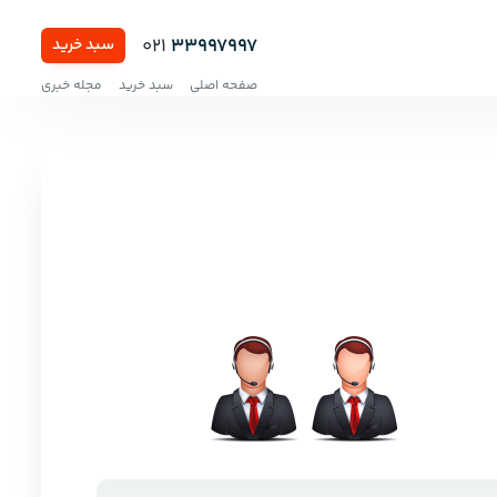
021
33997997
سبد خرید
صفحه اصلی
سبد خرید
مجله خبری