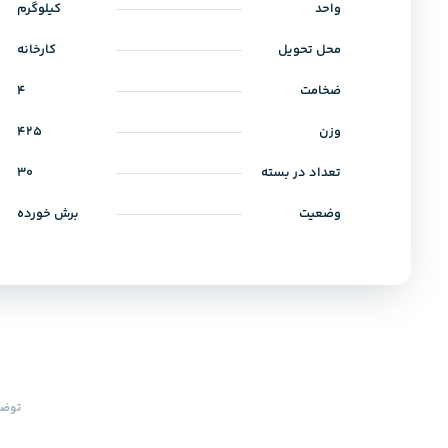
واحد
کیلوگرم
محل تحویل
کارخانه
ضخامت
4
وزن
425
تعداد در بسته
30
وضعیت
برش خورده
توضی