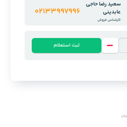
سعید رضا حاجی
02133997996
عابدینی
کارشناس فروش
ثبت استعلام
یان