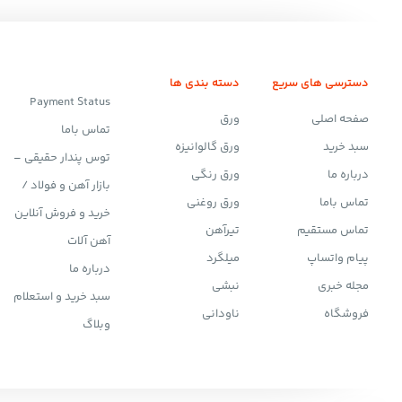
دسترسی های سریع
دسته بندی ها
Payment Status
صفحه اصلی
ورق
تماس باما
سبد خرید
ورق گالوانیزه
توس پندار حقیقی –
درباره ما
ورق رنگی
بازار آهن و فولاد /
تماس باما
ورق روغنی
خرید و فروش آنلاین
تماس مستقیم
تیرآهن
آهن آلات
پیام واتساپ
میلگرد
درباره ما
مجله خبری
نبشی
سبد خرید و استعلام
فروشگاه
ناودانی
وبلاگ