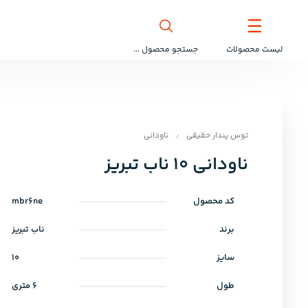
لیست محصولات
جستجو محصول ...
توس پندار حقیقی
ناودانی
ناودانی 10 ناب تبریز
کد محصول
mbr6ne
برند
ناب تبریز
سایز
10
طول
6 متری