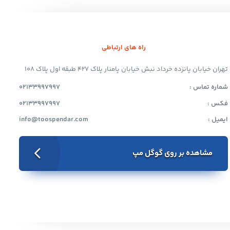
راه های ارتباطی
تهران خیابان پانزده خرداد نبش خیابان پامنار پلاک 427 طبقه اول پلاک 108
شماره تماس :
02133997997
فکس :
02133997997
ایمیل :
info@toospendar.com
مشاهده بر روی گوگل مپ