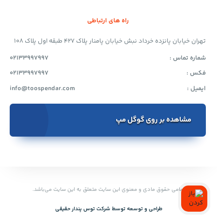
راه های ارتباطی
تهران خیابان پانزده خرداد نبش خیابان پامنار پلاک 427 طبقه اول پلاک 108
شماره تماس :
02133997997
فکس :
02133997997
ایمیل :
info@toospendar.com
مشاهده بر روی گوگل مپ
تمامی حقوق مادی و معنوی این سایت متعلق به این سایت می‌باشد.
طراحی و توسعه توسط‌ شرکت توس پندار حقیقی