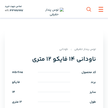
تماس جهت خرید
021
33997997
توس پندار حقیقی
ناودانی
ناودانی 14 فایکو 12 متری
کد محصول
mbr6ne
برند
فایکو
سایز
14
طول
12 متری