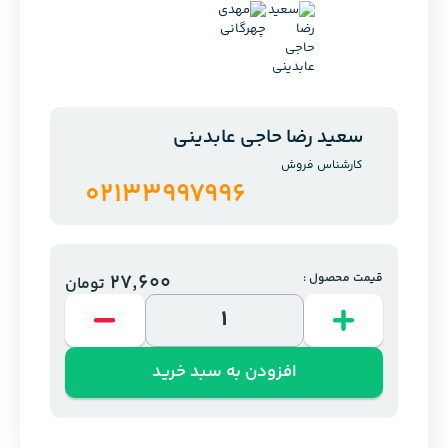
سعید رضا حاجی عابدینی
کارشناس فروش
02133997996
27,600
قیمت محصول :
تومان
افزودن به سبد خرید