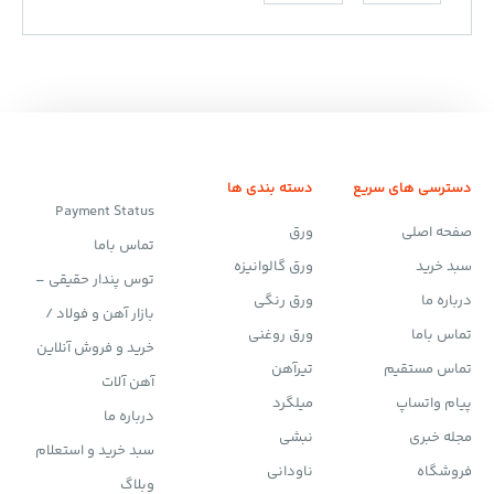
دسترسی های سریع
دسته بندی ها
Payment Status
صفحه اصلی
ورق
تماس باما
سبد خرید
ورق گالوانیزه
توس پندار حقیقی –
درباره ما
ورق رنگی
بازار آهن و فولاد /
تماس باما
ورق روغنی
خرید و فروش آنلاین
تماس مستقیم
تیرآهن
آهن آلات
پیام واتساپ
میلگرد
درباره ما
مجله خبری
نبشی
سبد خرید و استعلام
فروشگاه
ناودانی
وبلاگ