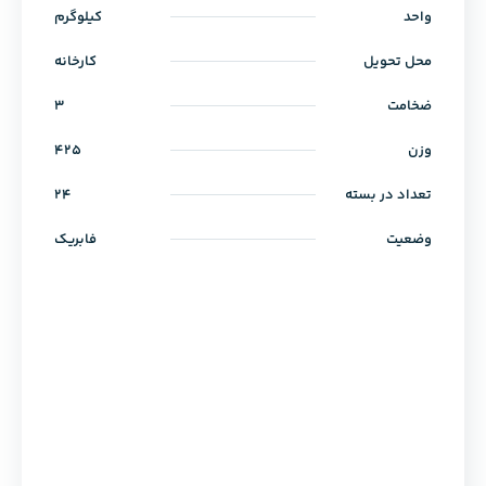
واحد
کیلوگرم
محل تحویل
کارخانه
ضخامت
3
وزن
425
تعداد در بسته
24
وضعیت
فابریک