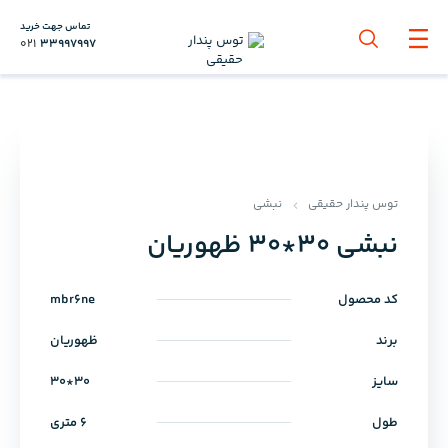
تماس جهت خرید
021
33997997
توس پندار حقیقی
نبشی
نبشی 30*30 ظهوریان
کد محصول
mbr6ne
برند
ظهوریان
سایز
30*30
طول
6 متری