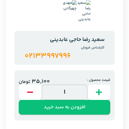
سعید رضا حاجی عابدینی
کارشناس فروش
02133997996
35,100
قیمت محصول :
تومان
افزودن به سبد خرید