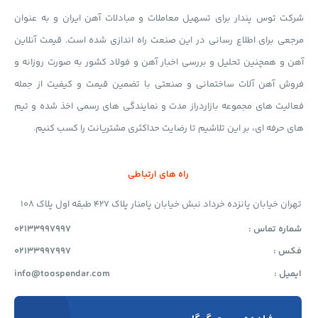
شرکت توس پندار برای تسهیل معاملات و مبادلات آهن ایران و به عنوان
مرجعی برای اطلاع رسانی در این صنعت راه اندازی شده است. قیمت آنلاین
آهن و همچنین تحلیل و بررسی اخبار آهن و فولاد کشور به صورت روزانه و
فروش آهن آلات ساختمانی و صنعتی با تضمین قیمت و کیفیت از جمله
فعالیت های مجموعه بازاردراز مدت و نمایندگی های رسمی اخذ شده و تیم
های حرفه ای، بر این تلاشیم تا رضایت حداکثری مشتریانت را کسب کنیم.
راه های ارتباطی
تهران خیابان پانزده خرداد نبش خیابان پامنار پلاک 427 طبقه اول پلاک 108
شماره تماس :
02133997997
فکس :
02133997997
ایمیل :
info@toospendar.com