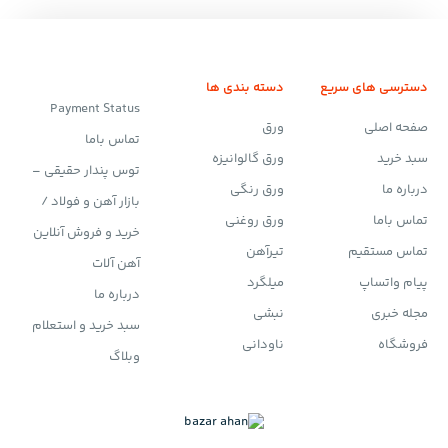
دسترسی های سریع
دسته بندی ها
Payment Status
صفحه اصلی
ورق
تماس باما
سبد خرید
ورق گالوانیزه
توس پندار حقیقی –
درباره ما
ورق رنگی
بازار آهن و فولاد /
تماس باما
ورق روغنی
خرید و فروش آنلاین
تماس مستقیم
تیرآهن
آهن آلات
پیام واتساپ
میلگرد
درباره ما
مجله خبری
نبشی
سبد خرید و استعلام
فروشگاه
ناودانی
وبلاگ