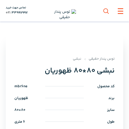
تماس جهت خرید
021
33997997
توس پندار حقیقی
نبشی
نبشی 80*80 ظهوریان
کد محصول
mbr6ne
برند
ظهوریان
سایز
80*80
طول
6 متری