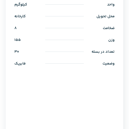
واحد
کیلوگرم
محل تحویل
کارخانه
ضخامت
8
وزن
155
تعداد در بسته
30
وضعیت
فابریک