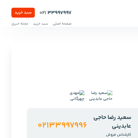
021
33997997
سبد خرید
صفحه اصلی
سبد خرید
مجله خبری
سعید رضا حاجی
02133997996
عابدینی
کارشناس فروش