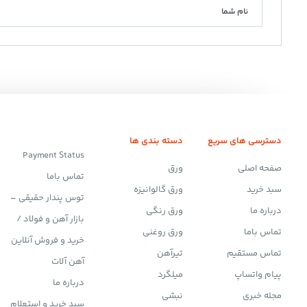
دسترسی های سریع
دسته بندی ها
Payment Status
صفحه اصلی
ورق
تماس باما
سبد خرید
ورق گالوانیزه
توس پندار حقیقی –
درباره ما
ورق رنگی
بازار آهن و فولاد /
تماس باما
ورق روغنی
خرید و فروش آنلاین
تماس مستقیم
تیرآهن
آهن آلات
پیام واتساپ
میلگرد
درباره ما
مجله خبری
نبشی
سبد خرید و استعلام