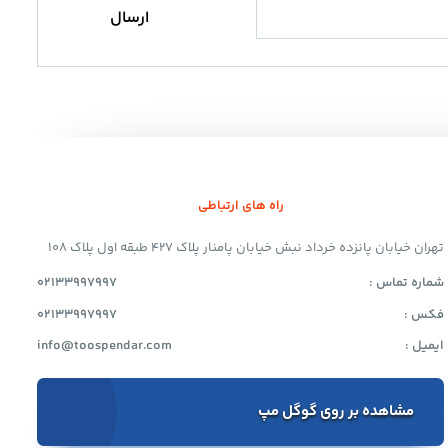
راه های ارتباطی
تهران خیابان پانزده خرداد نبش خیابان پامنار پلاک 427 طبقه اول پلاک 108
شماره تماس :
02133997997
فکس :
02133997997
ایمیل :
info@toospendar.com
مشاهده بر روی گوگل مپ