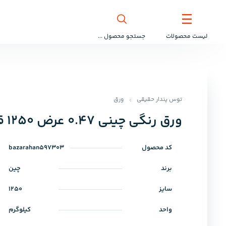
لیست محصولات
جستجو محصول ...
توس پندار حقیقی
ورق
ورق رنگی چینی 0.47 عرض 1250 قرمز 3000
کد محصول
bazarahan597303
برند
چین
سایز
1250
واحد
کیلوگرم