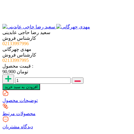
سعید رضا حاجی عابدینی
کارشناس فروش
02133997996
مهدی چهرگانی
کارشناس فروش
02133997995
قیمت محصول :
تومان
90,900
افزودن به سبد خرید
توضیحات محصول
محصولات ‌مرتبط
دیدگاه ‌مشتریان