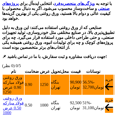
با توجه به
ویژگی‌های منحصر‌به‌فرد
، انتخابی ایده‌آل برای
پروژه‌های
صنعتی
و ساخت‌وساز محسوب می‌شود. اگر به دنبال محصولی با
کیفیت عالی و دوام بالا هستید، ورق روغنی یکی از بهترین گزینه‌ها
خواهد بود.
صنایعی که از ورق روغنی استفاده می‌کنند: این ورق به دلیل
تطبیق‌پذیری بالا، در صنایع مختلفی مثل خودروسازی، تولید تجهیزات
صنعتی، و حتی طراحی داخلی مورد استفاده قرار می‌گیرد. چه برای
پروژه‌های کوچک و چه برای تولیدات انبوه، ورق روغنی همیشه یکی
از انتخاب‌های برتر متخصصین بوده است.
📌 جهت دریافت مشاوره و ثبت سفارش، با ما در تماس باشید!
‫0/5
‫(0 نظر)
نوسانات
قیمت
محل‌تحویل
عرض
ضخامت
نام
ورق روغنی
خرید
-
56.5%
90,900
بنگاه
فولاد مبارکه
0.90
1250
تومان
32,700
تومان
تهران
0.90 عرض
1250
ورق روغنی
خرید
-
51%
92,500
بنگاه
فولاد مبارکه
0.50
1000
تومان
31,100
تومان
تهران
0.50 عرض
1000