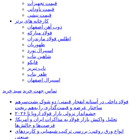
قیمت تجهیزات
قیمت ناودانی
قیمت نبشی
کارخانه های برتر
ذوب آهن اصفهان
فولاد مبارکه
اطلس فولاد مازندران
ظهوریان
اسپیرال نورد
شاهین بناب
فایکو
ناب تبریز
ظفر بناب
اسپیرال اصفهان
تماس جهت خرید
سبد خرید
فولاد داخلی در آستانه انفجار قیمتی/ دو شوک پشت‌سرهم
ساختار عرضه و قیمت‌گذاری را به‌هم ریخت
چشم‌انداز نزولی بازار فولاد اروپا تا ۲۰۲۶
تحلیل واکنش بازار فولاد به مذاکرات ایران و آمریکا:
فرصت‌ها و چالش‌ها
انواع ورق روغنی: بررسی ترکیب شیمیایی و کاربردهای
صنعتی