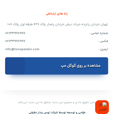
راه های ارتباطی
تهران خیابان پانزده خرداد نبش خیابان پامنار پلاک 427 طبقه اول پلاک 108
شماره تماس :
02133997997
فکس :
02133997997
ایمیل :
info@toospendar.com
مشاهده بر روی گوگل مپ
تمامی حقوق مادی و معنوی این سایت متعلق به این سایت می‌باشد.
طراحی و توسعه توسط‌ شرکت توس پندار حقیقی