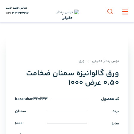
تماس جهت خرید
021
33997997
توس پندار حقیقی
ورق
ورق گالوانیزه سمنان ضخامت
0.50 عرض 1000
کد محصول
bazarahan320233
برند
سمنان
سایز
1000