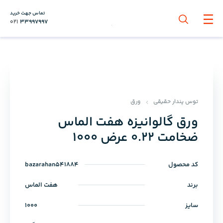
تماس جهت خرید
021
33997997
توس پندار حقیقی
ورق
ورق گالوانیزه هفت الماس
ضخامت 0.22 عرض 1000
کد محصول
bazarahan541884
برند
هفت الماس
سایز
1000